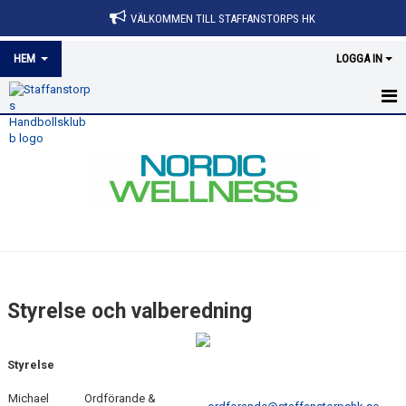
VÄLKOMMEN TILL STAFFANSTORPS HK
HEM
LOGGA IN
HEM
NYHETER
MEDLEMSINFORMATION
OM KLUBBEN
KONTAKT
Styrelse och valberedning
KALENDER
Styrelse
ÅRSMÖTE
Michael
Ordförande &