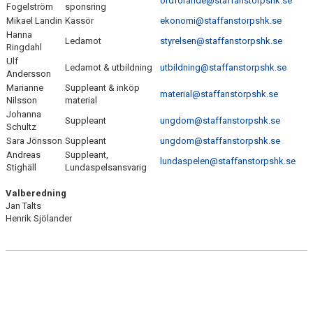
ordforande@staffanstorpshk.se
MATCHER
Fogelström
sponsring
Mikael Landin
Kassör
ekonomi@staffanstorpshk.se
SUICIDE ZERO
Hanna
Ledamot
styrelsen@staffanstorpshk.se
Ringdahl
Ulf
HANDBOLL FITNESS
Ledamot & utbildning
utbildning@staffanstorpshk.se
Andersson
Marianne
Suppleant & inköp
material@staffanstorpshk.se
Nilsson
material
Johanna
Suppleant
ungdom@staffanstorpshk.se
Schultz
Sara Jönsson
Suppleant
ungdom@staffanstorpshk.se
Andreas
Suppleant,
lundaspelen@staffanstorpshk.se
Stighäll
Lundaspelsansvarig
Valberedning
Jan Talts
Henrik Sjölander