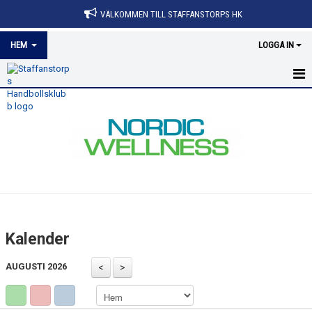
VÄLKOMMEN TILL STAFFANSTORPS HK
HEM
LOGGA IN
HEM
NYHETER
MEDLEMSINFORMATION
OM KLUBBEN
KONTAKT
Kalender
KALENDER
AUGUSTI 2026
ÅRSMÖTE