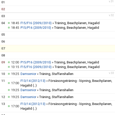
MATCHER
v.31
01
02
SUICIDE ZERO
v.32
03
HANDBOLL FITNESS
04
18:45
»
Träning, Beachplanen, Hagalid
F15/F16 (2009//2010)
18:45
»
Träning, Beachplanen, Hagalid
P15/P16 (2009/2010)
05
06
07
08
09
12:00
»
Träning, Beachplanen, Hagalid
P15/P16 (2009/2010)
13:15
»
Träning, Beachplanen, Hagalid
F15/F16 (2009//2010)
v.33
10
19:25
»
Träning, Staffanshallen
Damsenior
11
»
Försäsongsträning - löpning, Beachplanen,
F13/14 (2012/13)
17:00
Hagalid
(..)
19:25
»
Träning, Staffanshallen
Damsenior
12
19:25
»
Träning, Staffanshallen
Damsenior
13
»
Försäsongsträning - löpning, Beachplanen,
F13/14 (2012/13)
17:00
Hagalid
(..)