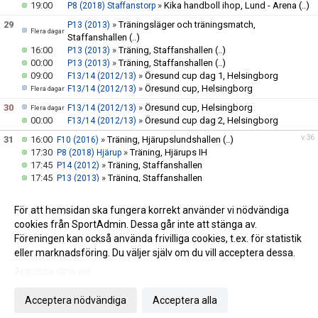
19:00
»
Kika handboll ihop, Lund - Arena
(..)
P8 (2018) Staffanstorp
29
»
Träningsläger och träningsmatch,
P13 (2013)
Flera dagar
Staffanshallen
(..)
16:00
»
Träning, Staffanshallen
(..)
P13 (2013)
00:00
»
Träning, Staffanshallen
(..)
P13 (2013)
09:00
»
Öresund cup dag 1, Helsingborg
F13/14 (2012/13)
»
Öresund cup, Helsingborg
F13/14 (2012/13)
Flera dagar
30
»
Öresund cup, Helsingborg
F13/14 (2012/13)
Flera dagar
00:00
»
Öresund cup dag 2, Helsingborg
F13/14 (2012/13)
v.36
31
16:00
»
Träning, Hjärupslundshallen
(..)
F10 (2016)
17:30
»
Träning, Hjärups IH
P8 (2018) Hjärup
17:45
»
Träning, Staffanshallen
P14 (2012)
17:45
»
Träning, Staffanshallen
P13 (2013)
18:30
»
Träning (ute & inne), Hjärupslundshallen
(..)
F11 (2015)
18:30
»
Träning - F2017 Hjärup, Hjärups IH
F9 (2017) Hjärup
För att hemsidan ska fungera korrekt använder vi nödvändiga
19:30
»
Handbollsträning, Hjärupslundshallen
(..)
F12 (2014)
cookies från SportAdmin. Dessa går inte att stänga av.
Föreningen kan också använda frivilliga cookies, t.ex. för statistik
eller marknadsföring. Du väljer själv om du vill acceptera dessa.
Anpassa dina val
Cookie-inställningar
Gå till Webbversion
Acceptera nödvändiga
Acceptera alla