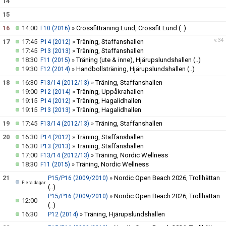
14
15
16
14:00
»
Crossfitträning Lund, Crossfit Lund
(..)
F10 (2016)
v.34
17
17:45
»
Träning, Staffanshallen
P14 (2012)
17:45
»
Träning, Staffanshallen
P13 (2013)
18:30
»
Träning (ute & inne), Hjärupslundshallen
(..)
F11 (2015)
19:30
»
Handbollsträning, Hjärupslundshallen
(..)
F12 (2014)
18
16:30
»
Träning, Staffanshallen
F13/14 (2012/13)
19:00
»
Träning, Uppåkrahallen
P12 (2014)
19:15
»
Träning, Hagalidhallen
P14 (2012)
19:15
»
Träning, Hagalidhallen
P13 (2013)
19
17:45
»
Träning, Staffanshallen
F13/14 (2012/13)
20
16:30
»
Träning, Staffanshallen
P14 (2012)
16:30
»
Träning, Staffanshallen
P13 (2013)
17:00
»
Träning, Nordic Wellness
F13/14 (2012/13)
18:30
»
Träning, Nordic Wellness
F11 (2015)
21
»
Nordic Open Beach 2026, Trollhättan
P15/P16 (2009/2010)
Flera dagar
(..)
»
Nordic Open Beach 2026, Trollhättan
P15/P16 (2009/2010)
12:00
(..)
16:30
»
Träning, Hjärupslundshallen
P12 (2014)