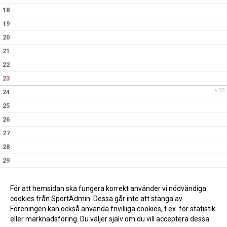
18
19
20
21
22
23
v.35
24
25
26
27
28
29
30
v.36
31
För att hemsidan ska fungera korrekt använder vi nödvändiga
cookies från SportAdmin. Dessa går inte att stänga av.
Föreningen kan också använda frivilliga cookies, t.ex. för statistik
eller marknadsföring. Du väljer själv om du vill acceptera dessa.