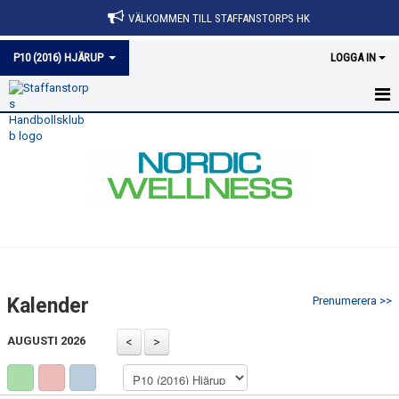
VÄLKOMMEN TILL STAFFANSTORPS HK
P10 (2016) HJÄRUP
LOGGA IN
HEM
NYHETER
KALENDER
MATCHER
BILDGALLERI
Kalender
Prenumerera >>
DOKUMENT
AUGUSTI 2026
KONTAKT