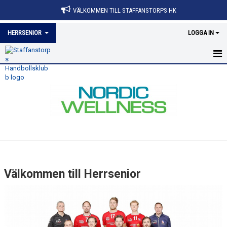
VÄLKOMMEN TILL STAFFANSTORPS HK
HERRSENIOR
LOGGA IN
HEM
NYHETER
KALENDER
MATCHER
TRUPPEN
Välkommen till Herrsenior
BILDGALLERI
DOKUMENT
KONTAKT