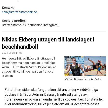
Kontakt:
herr@staffanstorpshk.se
Sociala medier:
Staffanstorps_hk_herrsenior (Instagram)
Niklas Ekberg uttagen till landslaget i
beachhandboll
2024-05-28 11:06
Herrlagets Niklas Ekberg är uttagen till
beachherrarna som samlas i Frankrike.
Även SHK fostrade Victor Paldanius, är
uttagen till samlingen på den franska
Rivieran.
Niklas Ekberg t.v. och Victor
Paldanius t.h.
Läs mer »
För att hemsidan ska fungera korrekt använder vi nödvändiga
cookies från SportAdmin. Dessa går inte att stänga av.
Föreningen kan också använda frivilliga cookies, t.ex. för statistik
eller marknadsföring. Du väljer själv om du vill acceptera dessa.