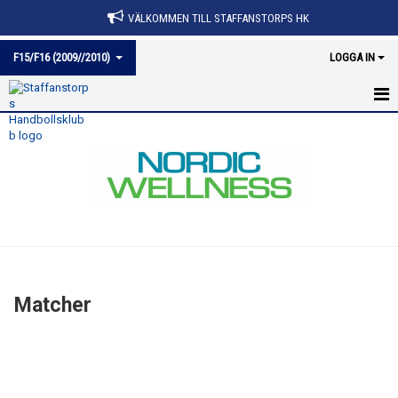
VÄLKOMMEN TILL STAFFANSTORPS HK
F15/F16 (2009//2010)
LOGGA IN
HEM
NYHETER
KALENDER
MATCHER
TRUPPEN
Matcher
BILDGALLERI
DOKUMENT
KONTAKT