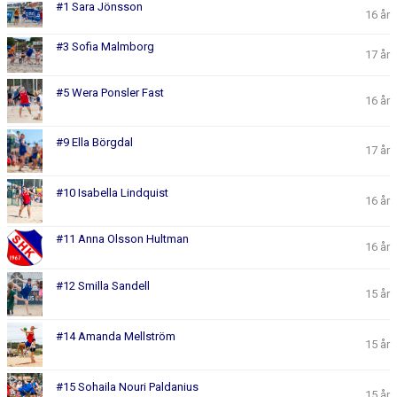
#1 Sara Jönsson
16 år
#3 Sofia Malmborg
17 år
#5 Wera Ponsler Fast
16 år
#9 Ella Börgdal
17 år
#10 Isabella Lindquist
16 år
#11 Anna Olsson Hultman
16 år
#12 Smilla Sandell
15 år
#14 Amanda Mellström
15 år
#15 Sohaila Nouri Paldanius
15 år