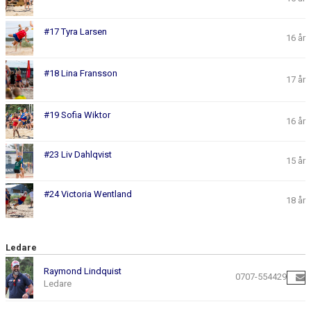
#17 Tyra Larsen
16 år
#18 Lina Fransson
17 år
#19 Sofia Wiktor
16 år
#23 Liv Dahlqvist
15 år
#24 Victoria Wentland
18 år
Ledare
Raymond Lindquist
0707-554429
Ledare