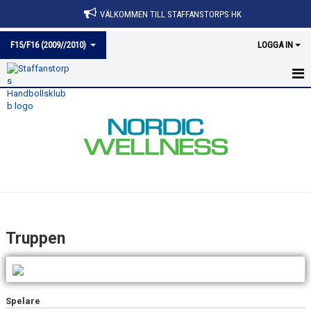
VÄLKOMMEN TILL STAFFANSTORPS HK
F15/F16 (2009//2010)
LOGGA IN
HEM
NYHETER
KALENDER
MATCHER
TRUPPEN
Truppen
BILDGALLERI
DOKUMENT
Spelare
KONTAKT