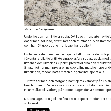
Maja coachar tjejerna!
Under helgen har 13 tjejer spelat OV Beach, merparten av tjejer
dagar med sol, bad, skratt, tårar och frustration. Men framför
som har fått upp ögonen för beachhandbollen!
Under senaste månaden har tjejerna fått prova på den roliga
förväntansfulla tjejer till Helsingborg. Vi valde att spela med 
utmanas och utvecklas. Spelet, prestationerna och resultaten 
är naturligt när man provar en ny sport. Ena matchen spelar 
turneringen, medan nästa match fungerar inte spelet alls.
Till trots för med och motgång har tjejerna kämpat på till sista
beachturnering. Vi lär av varandra och våra motståndare. Det 
innan vi åker till Varberg på nationaldagen där vi kommer spel
Det ena laget tar sig till 1/8 final i A-slutspelet, medan det andr
slutspelet.