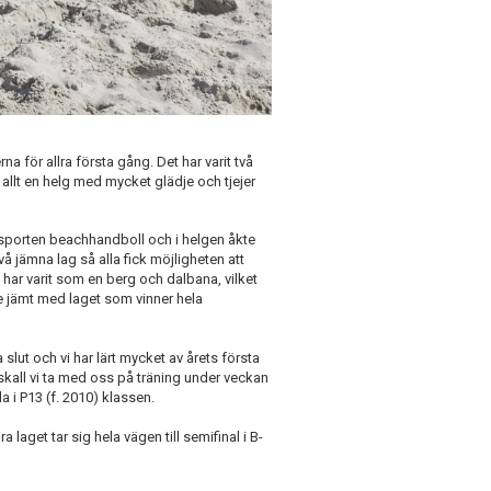
na för allra första gång. Det har varit två
 allt en helg med mycket glädje och tjejer
 sporten beachhandboll och i helgen åkte
två jämna lag så alla fick möjligheten att
har varit som en berg och dalbana, vilket
de jämt med laget som vinner hela
 slut och vi har lärt mycket av årets första
skall vi ta med oss på träning under veckan
a i P13 (f. 2010) klassen.
a laget tar sig hela vägen till semifinal i B-