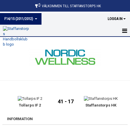
VÄLKOMMEN TILL STAFFANSTORPS HK
F14/15 (2011/2012)
LOGGA IN
HEM
NYHETER
KALENDER
MATCHER
TRUPPEN
41 - 17
BILDGALLERI
Tollarps IF 2
Staffanstorps HK
DOKUMENT
INFORMATION
KONTAKT