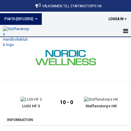
VÄLKOMMEN TILL STAFFANSTORPS HK
F14/15 (2011/2012)
LOGGA IN
HEM
NYHETER
KALENDER
MATCHER
TRUPPEN
10 - 0
BILDGALLERI
LUGI HF 3
Staffanstorps HK
DOKUMENT
INFORMATION
KONTAKT