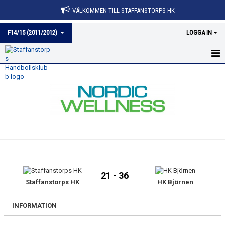
VÄLKOMMEN TILL STAFFANSTORPS HK
F14/15 (2011/2012)
LOGGA IN
HEM
NYHETER
KALENDER
MATCHER
TRUPPEN
21 - 36
BILDGALLERI
Staffanstorps HK
HK Björnen
DOKUMENT
INFORMATION
KONTAKT