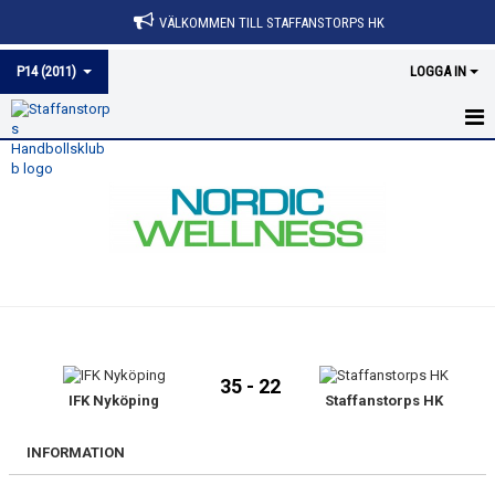
VÄLKOMMEN TILL STAFFANSTORPS HK
P14 (2011)
LOGGA IN
HEM
NYHETER
KALENDER
MATCHER
TRUPPEN
35 - 22
BILDGALLERI
IFK Nyköping
Staffanstorps HK
DOKUMENT
INFORMATION
KONTAKT